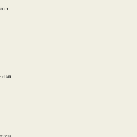
enin
etkili
ştırma