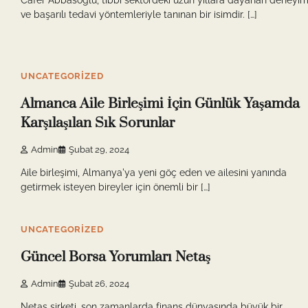
Cafer Abbasoğlu, tıbbi sektördeki uzun yıllara dayanan deneyim
ve başarılı tedavi yöntemleriyle tanınan bir isimdir. […]
10 min read
0
UNCATEGORIZED
Almanca Aile Birleşimi İçin Günlük Yaşamda
Karşılaşılan Sık Sorunlar
Admin
Şubat 29, 2024
Aile birleşimi, Almanya'ya yeni göç eden ve ailesini yanında
getirmek isteyen bireyler için önemli bir […]
8 min read
0
UNCATEGORIZED
Güncel Borsa Yorumları Netaş
Admin
Şubat 26, 2024
Netaş şirketi, son zamanlarda finans dünyasında büyük bir