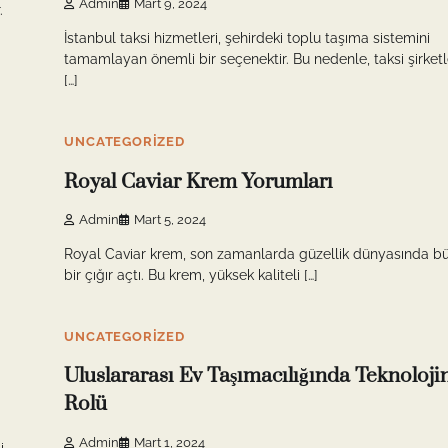
Admin
Mart 9, 2024
.
İstanbul taksi hizmetleri, şehirdeki toplu taşıma sistemini
tamamlayan önemli bir seçenektir. Bu nedenle, taksi şirketl
[…]
9 min read
0
UNCATEGORIZED
Royal Caviar Krem Yorumları
Admin
Mart 5, 2024
Royal Caviar krem, son zamanlarda güzellik dünyasında b
bir çığır açtı. Bu krem, yüksek kaliteli […]
9 min read
0
UNCATEGORIZED
Uluslararası Ev Taşımacılığında Teknoloji
Rolü
Admin
Mart 1, 2024