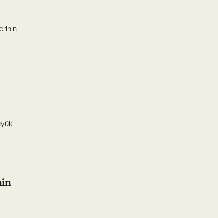
erinin
üyük
nin