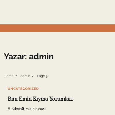
Skip
to
content
Yazar:
admin
Home
admin
Page 38
9 min read
0
UNCATEGORIZED
Bim Emin Kıyma Yorumları
Admin
Mart 12, 2024