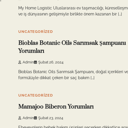
i
My Home Logistic Uluslararası ev taşımacılığı, küreselleşm
ve iş dünyasının gelişimiyle birlikte önem kazanan bir […]
9 min read
0
UNCATEGORIZED
Bioblas Botanic Oils Sarımsak Şampuanı
Yorumları
Admin
Şubat 26, 2024
Bioblas Botanic Oils Sarımsak Şampuanı, doğal içerikleri ve 
formülüyle dikkat çeken bir saç bakım […]
8 min read
0
UNCATEGORIZED
Mamajoo Biberon Yorumları
Admin
Şubat 23, 2024
Ebeveynlerin bebek bakım ürünleri seçerken dikkatlice ara