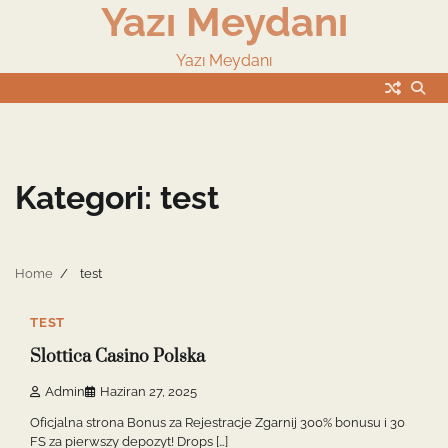
Yazı Meydanı
Skip
to
content
Yazı Meydanı
Kategori:
test
Home
test
11 min read
0
TEST
Slottica Casino Polska
Admin
Haziran 27, 2025
Oficjalna strona Bonus za Rejestracje Zgarnij 300% bonusu i 30
FS za pierwszy depozyt! Drops […]