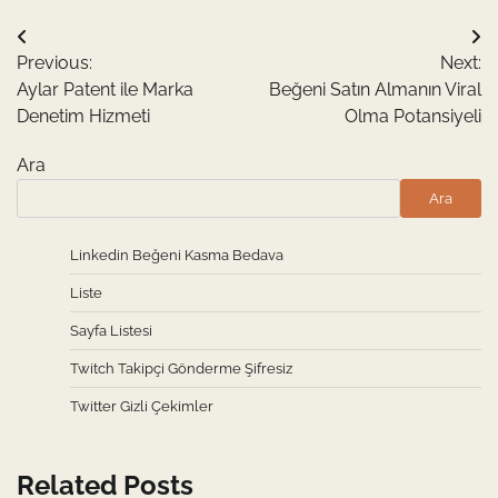
Yazı
Previous:
Next:
gezinmesi
Aylar Patent ile Marka
Beğeni Satın Almanın Viral
Denetim Hizmeti
Olma Potansiyeli
Ara
Ara
Linkedin Beğeni Kasma Bedava
Liste
Sayfa Listesi
Twitch Takipçi Gönderme Şifresiz
Twitter Gizli Çekimler
Related Posts