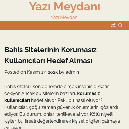
Yazı Meydanı
Skip
to
content
Yazı Meydanı
Bahis Sitelerinin Korumasız
Kullanıcıları Hedef Alması
Posted on
Kasım 17, 2025
by
admin
Bahis siteleri, son dönemde birçok insanın dikkatini
çekiyor. Ancak bu sitelerin bazıları,
korumasız
kullanıcıları
hedef alıyor. Peki, bu nasıl oluyor?
Kullanıcılar, çoğu zaman güvenlik önlemlerini göz ardı
ediyor. Bu durum, onları tehlikeye atıyor. Kötü niyetli
kişiler, bu fırsatı değerlendirerek kişisel bilgileri çalmaya
çalışıyor.