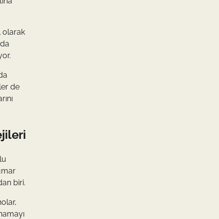
tına
 olarak
zda
yor.
nda
ler de
rını
ileri
lu
kumar
an biri.
olar,
ynamayı