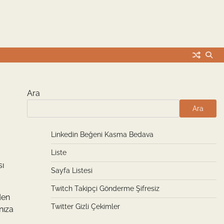
Ara
Ara
Linkedin Beğeni Kasma Bedava
Liste
sı
Sayfa Listesi
Twitch Takipçi Gönderme Şifresiz
den
Twitter Gizli Çekimler
nıza