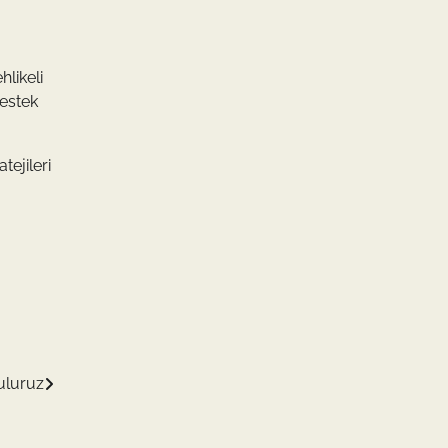
hlikeli
destek
ejileri
buluruz