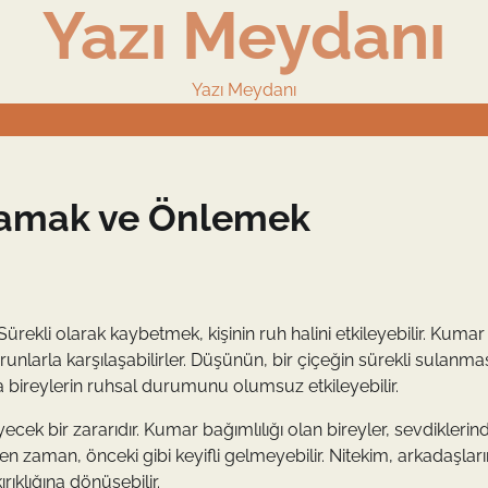
Yazı Meydanı
Yazı Meydanı
nlamak ve Önlemek
 Sürekli olarak kaybetmek, kişinin ruh halini etkileyebilir. Kumar
unlarla karşılaşabilirler. Düşünün, bir çiçeğin sürekli sulanma
da bireylerin ruhsal durumunu olumsuz etkileyebilir.
cek bir zararıdır. Kumar bağımlılığı olan bireyler, sevdiklerin
ilen zaman, önceki gibi keyifli gelmeyebilir. Nitekim, arkadaşları
rıklığına dönüşebilir.