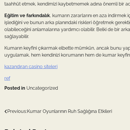
taahhüt etmek, kendimizi kaybetmemek adına önemli bir a
Eğitim ve farkındalık
, kumarın zararlarını en aza indirmek iç
işlediğini ve bunun arka planındaki riskleri öğretmek gerektiğ
olabileceğini anlamalarına yardımcı olabilir. Belki de bi
sağlayabilir.
Kumarın keyfini çıkarmak elbette mümkün, ancak bunu yapark
uygulamak, hem kendinizi korumanın hem de kumar keyfini gü
kazandıran casino siteleri
ref
Posted in
Uncategorized
Yazı
Previous:
Kumar Oyunlarının Ruh Sağlığına Etkileri
gezinmesi