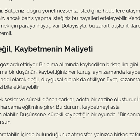
ir. Bütçenizi doğru yönetmezseniz, istediğiniz hedeflere ulaş
iniz, ancak bahis yapma isteğiniz bu hayalleri erteleyebilir. Kend
rmek için paraya ihtiyaç var. Dolayısıyla, bu zararlı alışkanlıkla
nemli.
eğil, Kaybetmenin Maliyeti
öz ardı ettiriyor. Bir elma alımında kaybedilen birkaç lira gibi
ma bir düşünün; kaybettiğiniz her kuruş, aynı zamanda kaybet
maddi olarak değil, duygusal olarak da etkiliyor. Evet, kazanm
ile etkileyebilir.
ksek sesler ve sürekli dönen çarklar, adeta bir cazibe oluşturur. 
harcama eğilimine girer. Bu durum, kaybetmeyi asla
ilir. Düşünsene, sürekli kaybettiğin bir oyunda, “Bir sonrak
rsun.
aratabilir. İçinde bulunduğunuz atmosfer, yalnızca birkaç zafe