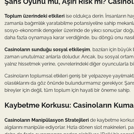
Şans Oyunu mu, Aşırı Risk mi? Casinol
Toplum üzerindeki etkileri
ise oldukça derin. İnsanların hay
zamanla bağımlılık yaratabilme potansiyeline sahip mekanlara
sosyo-ekonomik dengeler üzerinde de yıkıcı sonuçlar doğurab
daha fazla oynamaya karar verdiğinde, bu döngü onu nasıl
Casinoların sunduğu sosyal etkileşim
, bazıları için büyük
zaman unutulmaz anlarla doludur. Ancak, bu sosyal ortam, aynı
yalnız hissetmek yerine, çevrelerindeki diğer oyuncularla bir
Casinoların toplumsal etkileri geniş bir yelpazeye yayılma
olasılıklarını da göz önünde bulundurmamız gerekiyor. Şan
bireyler için değil, tüm toplum için hayati bir öneme sahip.
Kaybetme Korkusu: Casinoların Kumar 
Casinoların Manipülasyon Stratejileri
de kaybetme korkusun
algılarını manipüle ediyorlar. Hızla dönen slot makineleri, pa