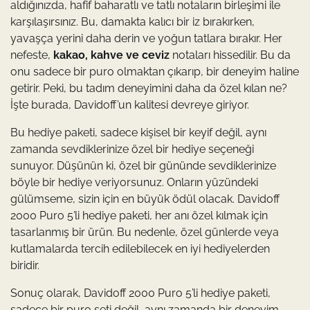
aldığınızda, hafif baharatlı ve tatlı notaların birleşimi ile
karşılaşırsınız. Bu, damakta kalıcı bir iz bırakırken,
yavaşça yerini daha derin ve yoğun tatlara bırakır. Her
nefeste,
kakao, kahve ve ceviz
notaları hissedilir. Bu da
onu sadece bir puro olmaktan çıkarıp, bir deneyim haline
getirir. Peki, bu tadım deneyimini daha da özel kılan ne?
İşte burada, Davidoff’un kalitesi devreye giriyor.
Bu hediye paketi, sadece kişisel bir keyif değil, aynı
zamanda sevdiklerinize özel bir hediye seçeneği
sunuyor. Düşünün ki, özel bir gününde sevdiklerinize
böyle bir hediye veriyorsunuz. Onların yüzündeki
gülümseme, sizin için en büyük ödül olacak. Davidoff
2000 Puro 5’li hediye paketi, her anı özel kılmak için
tasarlanmış bir ürün. Bu nedenle, özel günlerde veya
kutlamalarda tercih edilebilecek en iyi hediyelerden
biridir.
Sonuç olarak, Davidoff 2000 Puro 5’li hediye paketi,
sadece bir puro seti değil, aynı zamanda bir deneyim