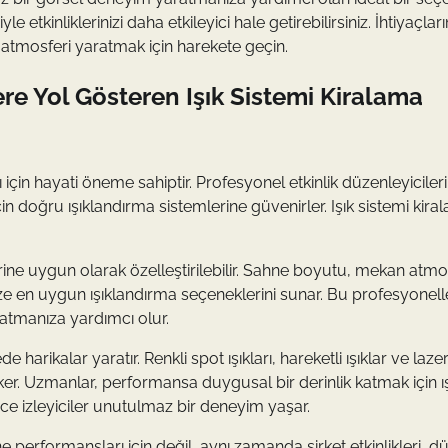
kinliklerinizi daha etkileyici hale getirebilirsiniz. İhtiyaçları
iz atmosferi yaratmak için harekete geçin.
e Yol Gösteren Işık Sistemi Kiralama
 için hayati öneme sahiptir. Profesyonel etkinlik düzenleyiciler
 doğru ışıklandırma sistemlerine güvenirler. Işık sistemi kira
lerine uygun olarak özelleştirilebilir. Sahne boyutu, mekan atmo
ize en uygun ışıklandırma seçeneklerini sunar. Bu profesyonelle
aratmanıza yardımcı olur.
harikalar yaratır. Renkli spot ışıkları, hareketli ışıklar ve lazer
 çeker. Uzmanlar, performansa duygusal bir derinlik katmak için ı
ece izleyiciler unutulmaz bir deneyim yaşar.
e performansları için değil, aynı zamanda şirket etkinlikleri, d