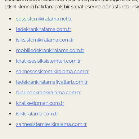
etkinliklerinizi hatırlanacak bir sanat eserine dönüştürebilirsin
sessistemikiralama.net.tr
ledekrankiralama.com.tr
isiksistemikiralama.com.tr
mobilledekrankiralama.com.tr
kiraliksesisiksistemleri.com.tr
sahnesessistemikiralama.com.tr
ledekrankiralamafiyatlari.com.tr
fuarledekrankiralama.com.tr
kiralikekipman.com.tr
isikkiralama.com.tr
sahnesistemlerikiralama.com.tr