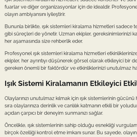
fuarlar ve diğer organizasyonlar için de idealdir. Profesyon
olayın ambiyansını iyileştirir.
Bununla birlikte, ışık sistemleri kiralama hizmetleri sade
gibi süreçleri de yönetir. Uzman ekipler, gereksinimlerinizi k
her aşamasında size rehberlik eder.
Profesyonel ışık sistemleri kiralama hizmetleri etkinlikler
ekipler, her ayrıntıyı düşünerek görsel olarak etkileyici bir 
gereken önemli bir faktördür ve etkinliklerinizi unutulmaz h
Işık Sistemi Kiralamanın Etkileyici Etk
Olaylarınızı unutulmaz kılmak için ışık sistemlerinin gücünü 
sıra olaylarınıza derinlik ve canlılık katmanın etkili bir yoludu
açıdan çarpıcı bir deneyim sunmanızı sağlar.
Öncelikle, ışık sistemlerinin sahip olduğu esnekliği vurgula
birçok özelliği kontrol etme imkanı sunar. Bu sayede, olayı