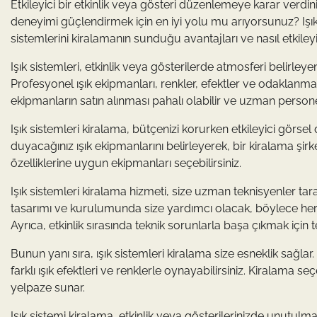
Etkileyici bir etkinlik veya gösteri düzenlemeye karar verdi
deneyimi güçlendirmek için en iyi yolu mu arıyorsunuz? Işık si
sistemlerini kiralamanın sunduğu avantajları ve nasıl etkile
Işık sistemleri, etkinlik veya gösterilerde atmosferi belirle
Profesyonel ışık ekipmanları, renkler, efektler ve odaklanma 
ekipmanların satın alınması pahalı olabilir ve uzman personel 
Işık sistemleri kiralama, bütçenizi korurken etkileyici görsel
duyacağınız ışık ekipmanlarını belirleyerek, bir kiralama şirketi
özelliklerine uygun ekipmanları seçebilirsiniz.
Işık sistemleri kiralama hizmeti, size uzman teknisyenler tar
tasarımı ve kurulumunda size yardımcı olacak, böylece her 
Ayrıca, etkinlik sırasında teknik sorunlarla başa çıkmak için 
Bunun yanı sıra, ışık sistemleri kiralama size esneklik sağl
farklı ışık efektleri ve renklerle oynayabilirsiniz. Kiralama seçe
yelpaze sunar.
Işık sistemi kiralama, etkinlik veya gösterilerinizde unutul