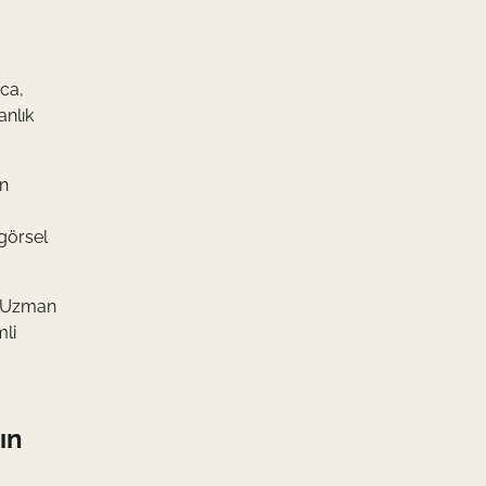
ıca,
anlık
ın
 görsel
r. Uzman
mli
ın