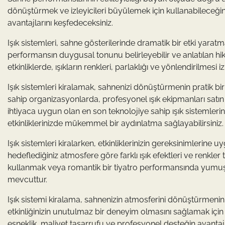
dönüştürmek ve izleyicileri büyülemek için kullanabileceğini
avantajlarını keşfedeceksiniz.
Işık sistemleri, sahne gösterilerinde dramatik bir etki yarat
performansın duygusal tonunu belirleyebilir ve anlatılan hik
etkinliklerde, ışıkların renkleri, parlaklığı ve yönlendirilmesi i
Işık sistemleri kiralamak, sahnenizi dönüştürmenin pratik bir 
sahip organizasyonlarda, profesyonel ışık ekipmanları satın 
ihtiyaca uygun olan en son teknolojiye sahip ışık sistemlerini
etkinliklerinizde mükemmel bir aydınlatma sağlayabilirsiniz.
Işık sistemleri kiralarken, etkinliklerinizin gereksinimleri
hedeflediğiniz atmosfere göre farklı ışık efektleri ve renkler t
kullanmak veya romantik bir tiyatro performansında yumuşa
mevcuttur.
Işık sistemi kiralama, sahnenizin atmosferini dönüştürmenin 
etkinliğinizin unutulmaz bir deneyim olmasını sağlamak için 
esneklik, maliyet tasarrufu ve profesyonel desteğin avantajla