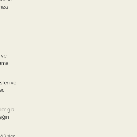
nıza
i ve
lama
sferi ve
r,
ler gibi
şığın
üğünler,