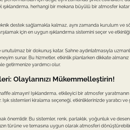
el ışıklandırma, herhangi bir mekana büyülü bir atmosfer katar
ce teknik destek sağlamakla kalmaz, aynı zamanda kurulum ve 
arşılamak için en uygun ışıklandırma sistemini seçer ve etkinliği
inize unutulmaz bir dokunuş katar. Sahne aydınlatmasıyla uzman
deneyim sunar. Bu hizmetler, etkinlik planlarken dikkate almanız
ale getirmenize yardımcı olur.
ileri: Olaylarınızı Mükemmelleştirin!
hafife almayın! Işıklandırma, etkileyici bir atmosfer yaratmanın
r. Işık sistemleri kiralama seçeneği, etkinliklerinizde yaratıcı ve
mak önemlidir. Bu sistemler, renk, parlaklık, yoğunluk ve desen
nızın türüne ve temasına uygun olarak atmosferi dönüştürebilir