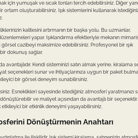
 için yumuşak ve sıcak tonları tercih edebilirsiniz. Diğer yan
bir ortam oluşturabilirsiniz. Işık sistemlerini kullanarak istediğini
z.
iklerinizin kalitesini artırmanın bir başka yolu. Bu uzmanlar,
 düzenlemeleri yapar. Işıklandırma efektleriyle mekanın mimaris
k görsel cazibeyi maksimize edebilirsiniz. Profesyonel bir ışık
bir dokunuş sağlar.
a avantajlıdır. Kendi sisteminizi satın almak yerine, kiralama 
 fiyat seçenekleri sunar ve ihtiyaçlarınıza uygun bir paket bulma
kileyici bir görsel deneyim sunabilirsiniz.
siniz. Esneklikleri sayesinde istediğiniz atmosferi yaratmanızı s
önüştürebilir ve maliyet açısından da avantajlı bir seçenektir.
tkileyici bir etkinlik deneyimi yaşayabilirsiniz.
mosferini Dönüştürmenin Anahtarı
nlatma ile ilişkilidir. Işık sistemi kiralama, sahnenizin atmosfe