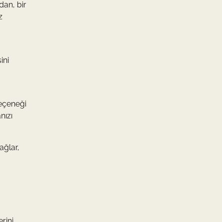
dan, bir
z
ini
seçeneği
nızı
ağlar,
rini