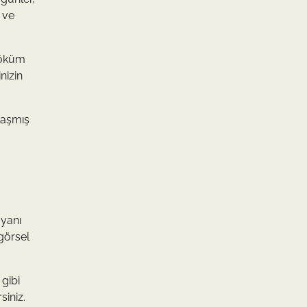
 ve
söküm
nizin
laşmış
 yanı
 görsel
 gibi
siniz.