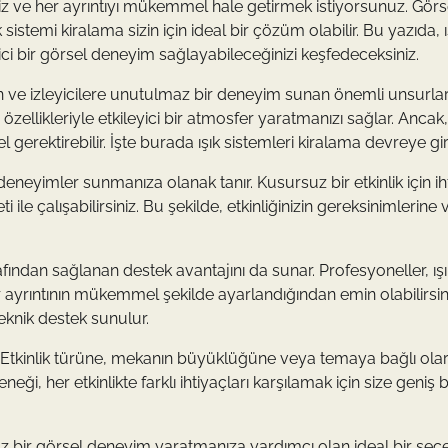
niz ve her ayrıntıyı mükemmel hale getirmek istiyorsunuz. Görs
stemi kiralama sizin için ideal bir çözüm olabilir. Bu yazıda, ı
yici bir görsel deneyim sağlayabileceğinizi keşfedeceksiniz.
yen ve izleyicilere unutulmaz bir deneyim sunan önemli unsurlar
özellikleriyle etkileyici bir atmosfer yaratmanızı sağlar. Ancak
gerektirebilir. İşte burada ışık sistemleri kiralama devreye gir
 deneyimler sunmanıza olanak tanır. Kusursuz bir etkinlik için ih
 ile çalışabilirsiniz. Bu şekilde, etkinliğinizin gereksinimlerine 
afından sağlanan destek avantajını da sunar. Profesyoneller, ışı
ayrıntının mükemmel şekilde ayarlandığından emin olabilirsin
teknik destek sunulur.
ar. Etkinlik türüne, mekanın büyüklüğüne veya temaya bağlı ola
neği, her etkinlikte farklı ihtiyaçları karşılamak için size geniş b
maz bir görsel deneyim yaratmanıza yardımcı olan ideal bir seçe