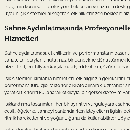
Bütçenizi korurken, profesyonel ekipman ve uzman desteğiyle et
uygun ışık sistemlerini seçerek, etkinliklerinizde beklediğin
Sahne Aydınlatmasında Profesyoneller
Hizmetleri
Sahne aydınlatması, etkinliklerin ve performansların başarısı
sanatçılar, olayları unutulmaz bir deneyime dönüştürmek için
hizmetleri, bu ihtiyacı karşılamak için ideal bir çözüm sunar.
Işık sistemleri kiralama hizmetleri, etkinliğinizin gereksinim
performans türü gibi faktörler dikkate alınarak, uzmanlar s
yaratıcı fikirlerini kullanarak etkileyici bir görsel deneyim y
Işıklandırma tasarımları, her bir ayrıntıyı vurgulayarak sahnede 
çeşitli öğelerle, sahneyi canlandırırken izleyicilerin ilgisini
ritmik hareketlerini ve yoğunluğunu da kullanabilirler. Böyl
Işık sistemleri kiralama hizmetleri, sadece konserler ve sahn