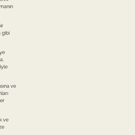
lamanın
ir
 gibi
eye
a,
iyle
nsına ve
nları
er
k ve
ze