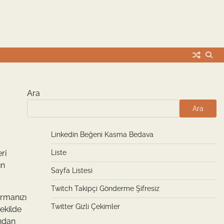
Ara
Ara
Linkedin Beğeni Kasma Bedava
ri
Liste
ın
Sayfa Listesi
Twitch Takipçi Gönderme Şifresiz
ırmanızı
Twitter Gizli Çekimler
şekilde
ından