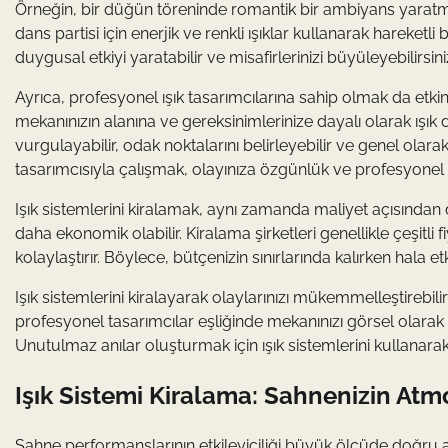
Örneğin, bir düğün töreninde romantik bir ambiyans yaratmak
dans partisi için enerjik ve renkli ışıklar kullanarak hareketli 
duygusal etkiyi yaratabilir ve misafirlerinizi büyüleyebilirsini
Ayrıca, profesyonel ışık tasarımcılarına sahip olmak da etkinl
mekanınızın alanına ve gereksinimlerinize dayalı olarak ışık
vurgulayabilir, odak noktalarını belirleyebilir ve genel olara
tasarımcısıyla çalışmak, olayınıza özgünlük ve profesyonel 
Işık sistemlerini kiralamak, aynı zamanda maliyet açısından d
daha ekonomik olabilir. Kiralama şirketleri genellikle çeşitli
kolaylaştırır. Böylece, bütçenizin sınırlarında kalırken hala et
Işık sistemlerini kiralayarak olaylarınızı mükemmelleştirebilir
profesyonel tasarımcılar eşliğinde mekanınızı görsel olarak d
Unutulmaz anılar oluşturmak için ışık sistemlerini kullanarak e
Işık Sistemi Kiralama: Sahnenizin At
Sahne performanslarının etkileyiciliği büyük ölçüde doğru aydı