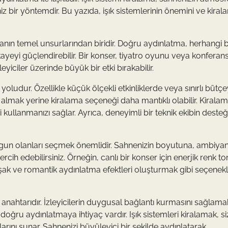
z bir yöntemdir. Bu yazıda, işık sistemlerinin önemini ve kira
manın temel unsurlarından biridir. Doğru aydınlatma, herhangi b
ayeyi güçlendirebilir. Bir konser, tiyatro oyunu veya konferans
zleyiciler üzerinde büyük bir etki bırakabilir.
yoludur. Özellikle küçük ölçekli etkinliklerde veya sınırlı bütç
almak yerine kiralama seçeneği daha mantıklı olabilir. Kiralam
 kullanmanızı sağlar. Ayrıca, deneyimli bir teknik ekibin desteğ
ne uygun olanları seçmek önemlidir. Sahnenizin boyutuna, ambiya
ercih edebilirsiniz. Örneğin, canlı bir konser için enerjik renk to
k ve romantik aydınlatma efektleri oluşturmak gibi seçenekl
anahtarıdır. İzleyicilerin duygusal bağlantı kurmasını sağlama
doğru aydınlatmaya ihtiyaç vardır. Işık sistemleri kiralamak, si
rını sunar. Sahnenizi büyüleyici bir şekilde aydınlatarak,