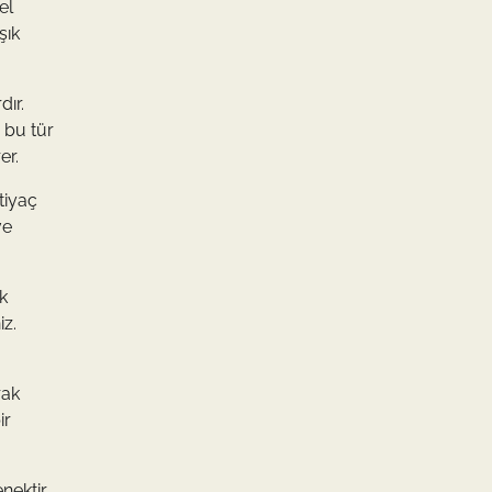
el
şık
dır.
, bu tür
er.
tiyaç
ve
k
iz.
rak
ir
nektir.