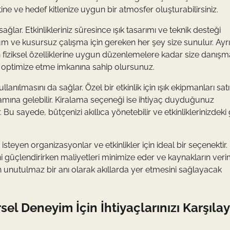
tine ve hedef kitlenize uygun bir atmosfer oluşturabilirsiniz.
ağlar. Etkinlikleriniz süresince ışık tasarımı ve teknik desteği
lum ve kusursuz çalışma için gereken her şey size sunulur. Ayr
n fiziksel özelliklerine uygun düzenlemelere kadar size danışm
lde optimize etme imkanına sahip olursunuz.
anılmasını da sağlar. Özel bir etkinlik için ışık ekipmanları sat
lamına gelebilir. Kiralama seçeneği ise ihtiyaç duyduğunuz
 sayede, bütçenizi akıllıca yönetebilir ve etkinliklerinizdeki
 isteyen organizasyonlar ve etkinlikler için ideal bir seçenekti
ini güçlendirirken maliyetleri minimize eder ve kaynakların veri
izin unutulmaz bir anı olarak akıllarda yer etmesini sağlayacak
rsel Deneyim İçin İhtiyaçlarınızı Karşılay