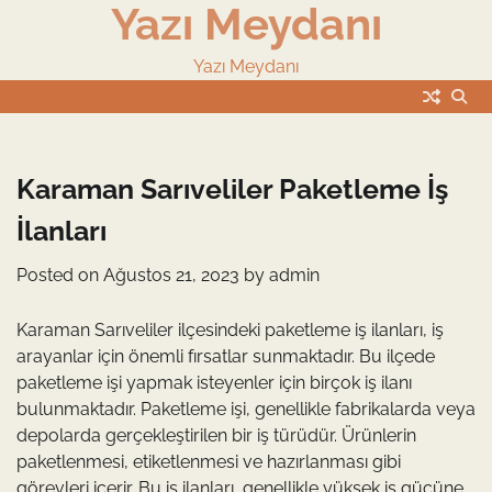
Yazı Meydanı
Skip
to
content
Yazı Meydanı
Karaman Sarıveliler Paketleme İş
İlanları
Posted on
Ağustos 21, 2023
by
admin
Karaman Sarıveliler ilçesindeki paketleme iş ilanları, iş
arayanlar için önemli fırsatlar sunmaktadır. Bu ilçede
paketleme işi yapmak isteyenler için birçok iş ilanı
bulunmaktadır. Paketleme işi, genellikle fabrikalarda veya
depolarda gerçekleştirilen bir iş türüdür. Ürünlerin
paketlenmesi, etiketlenmesi ve hazırlanması gibi
görevleri içerir. Bu iş ilanları, genellikle yüksek iş gücüne