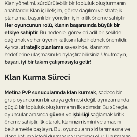
Klan yönetimi, sürdürülebilir bir topluluk oluşturmanın
anahtarıdır. Klan içi iletişim, görev dağılımı ve stratejik
planlama, başarılı bir yönetim için kritik öneme sahiptir.
Her oyuncunun rolü, klanın başarısında büyük bir
etkiye sahiptir.
Bu nedenle, görevleri adil bir şekilde
dağıtmak ve her üyenin katkısını takdir etmek önemlidir.
Ayrıca,
stratejik planlama
sayesinde, klanınızın
hedeflerine ulaşmasını kolaylaştırabilirsiniz. Unutmayın,
başarı, iyi bir takım çalışmasıyla gelir!
Klan Kurma Süreci
Metin2 PvP sunucularında klan kurmak
, sadece bir
grup oyuncunun bir araya gelmesi değil, aynı zamanda
güçlü bir topluluk oluşturmanın ilk adımıdır. Bu süreçte,
oyuncular arasında
güven
ve
işbirliği
sağlamak kritik
öneme sahiptir. İlk olarak, klanınızın ismini ve amacını
belirlemekle başlayın. Bu, oyuncuların sizi tanımasına ve
klana katılma isteği duymasına yardımcı olur. Unutmayın,