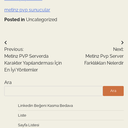
metin2 pvp sunucular
Posted in
Uncategorized
Yazı
Previous:
Next:
gezinmesi
Metin2 PVP Serverda
Metin2 Pvp Server
Karakter Yapılandırması İçin
Farklılıkları Nelerdir
En İyi Yöntemler
Ara
Ara
Linkedin Beğeni Kasma Bedava
Liste
Sayfa Listesi