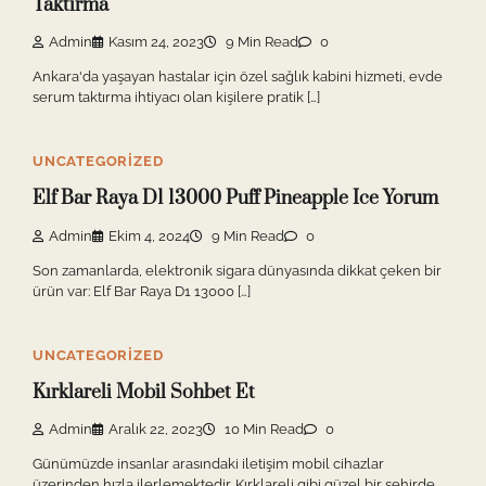
Taktırma
Admin
Kasım 24, 2023
9 Min Read
0
Ankara'da yaşayan hastalar için özel sağlık kabini hizmeti, evde
serum taktırma ihtiyacı olan kişilere pratik […]
UNCATEGORIZED
Elf Bar Raya D1 13000 Puff Pineapple Ice Yorum
Admin
Ekim 4, 2024
9 Min Read
0
Son zamanlarda, elektronik sigara dünyasında dikkat çeken bir
ürün var: Elf Bar Raya D1 13000 […]
UNCATEGORIZED
Kırklareli Mobil Sohbet Et
Admin
Aralık 22, 2023
10 Min Read
0
Günümüzde insanlar arasındaki iletişim mobil cihazlar
üzerinden hızla ilerlemektedir. Kırklareli gibi güzel bir şehirde