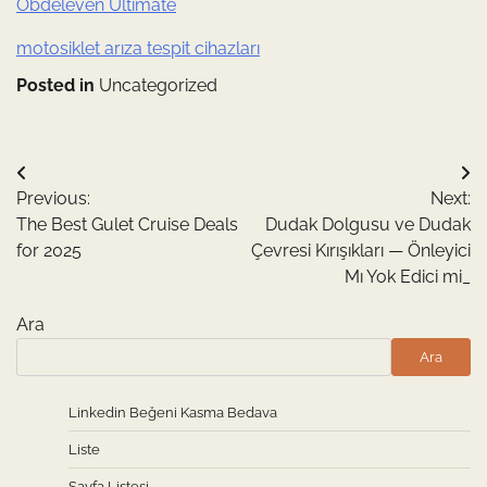
Obdeleven Ultimate
motosiklet arıza tespit cihazları
Posted in
Uncategorized
Yazı
Previous:
Next:
gezinmesi
The Best Gulet Cruise Deals
Dudak Dolgusu ve Dudak
for 2025
Çevresi Kırışıkları — Önleyici
Mı Yok Edici mi_
Ara
Ara
Linkedin Beğeni Kasma Bedava
Liste
Sayfa Listesi