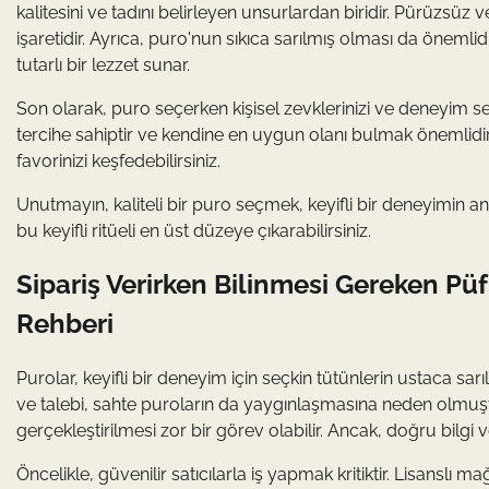
kalitesini ve tadını belirleyen unsurlardan biridir. Pürüzsüz ve 
işaretidir. Ayrıca, puro'nun sıkıca sarılmış olması da öneml
tutarlı bir lezzet sunar.
Son olarak, puro seçerken kişisel zevklerinizi ve deneyim se
tercihe sahiptir ve kendine en uygun olanı bulmak önemlidir
favorinizi keşfedebilirsiniz.
Unutmayın, kaliteli bir puro seçmek, keyifli bir deneyimin ana
bu keyifli ritüeli en üst düzeye çıkarabilirsiniz.
Sipariş Verirken Bilinmesi Gereken P
Rehberi
Purolar, keyifli bir deneyim için seçkin tütünlerin ustaca sa
ve talebi, sahte puroların da yaygınlaşmasına neden olmuştu
gerçekleştirilmesi zor bir görev olabilir. Ancak, doğru bil
Öncelikle, güvenilir satıcılarla iş yapmak kritiktir. Lisanslı ma