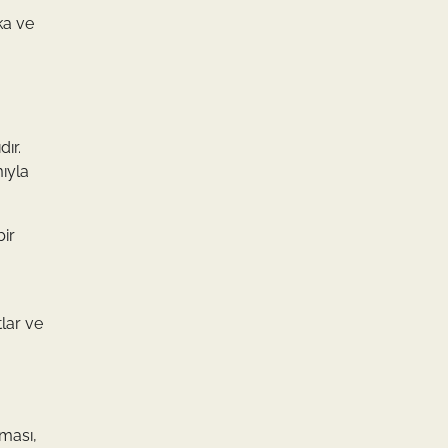
ka ve
ır.
ıyla
bir
tlar ve
ması,