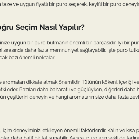
un taze ve uygun fiyatlı bir puro seçerek, keyifli bir puro deney
oğru Seçim Nasıl Yapılır?
nize uygun bir puro bulmanın önemli bir parçasıdır. İyi bir pu
imi sırasında daha fazla memnuniyet sağlayabilir. İşte puro tutk
cak bazı önemli noktalar:
e aromaları dikkate almak önemlidir. Tütünün kökeni, içeriği v
ki eder. Bazıları daha baharatlı ve güçlüyken, diğerleri daha h
tütün çeşitlerini deneyin ve hangi aromaların size daha fazla zev
ri, içim deneyiminizi etkileyen önemli faktörlerdir. Kalın ve kısa 
 daha hafif bir tat sunabilir. Ayrıca, puroların şekli de tadını