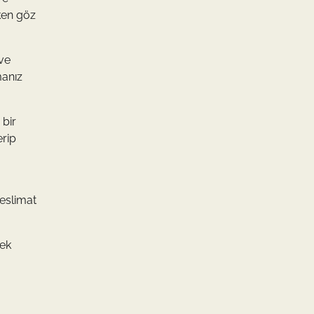
rken göz
 ve
manız
 bir
erip
teslimat
sek