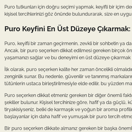
Puro tutkunları için doğru seçimi yapmak, keyifli bir içim d
kişisel tercihlerinizi göz önünde bulundurarak, size en uyg
Puro Keyfini En Üst Düzeye Çıkarmak: Ka
Puro, keyifli bir zaman geçirmenin, zevkli bir sohbetin ya d
Ancak, bir puro seçerken dikkat edilmesi gereken birçok öne
yaşamanızı sağlar ve bu deneyimi en üst düzeye çıkarmak içi
İlk olarak, puro seçerken kalite her zaman öncelikli olmalıdır
zenginlik sunar. Bu nedenle, güvenilir ve tanınmış markaları
tütünlerin ustaca birleştirilmesiyle elde edilir, bu yüzden ma
Puro seçerken dikkat etmeniz gereken bir diğer önemli faktör 
şekiller bulunur. Kişisel tercihinize göre, hafif ya da güçlü, 
tiryakisiyseniz, belki de karmaşık ve yoğun bir aroma profilin
başlayanlar için daha hafif ve yumuşak bir puro tercih etmek
Bir puro seçerken dikkate almanız gereken bir başka önemli