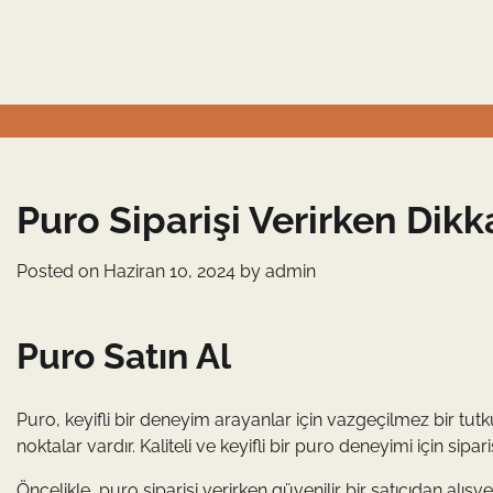
Skip
to
content
Puro Siparişi Verirken Dik
Posted on
Haziran 10, 2024
by
admin
Puro Satın Al
Puro, keyifli bir deneyim arayanlar için vazgeçilmez bir tut
noktalar vardır. Kaliteli ve keyifli bir puro deneyimi için sip
Öncelikle, puro siparişi verirken güvenilir bir satıcıdan alışve