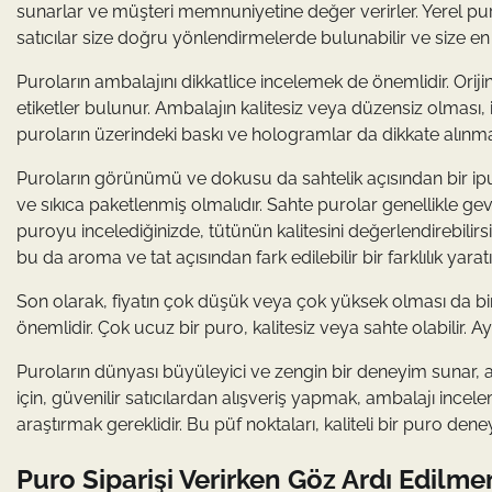
sunarlar ve müşteri memnuniyetine değer verirler. Yerel pur
satıcılar size doğru yönlendirmelerde bulunabilir ve size en i
Puroların ambalajını dikkatlice incelemek de önemlidir. Orijin
etiketler bulunur. Ambalajın kalitesiz veya düzensiz olması, iç
puroların üzerindeki baskı ve hologramlar da dikkate alınmalı
Puroların görünümü ve dokusu da sahtelik açısından bir ipucu 
ve sıkıca paketlenmiş olmalıdır. Sahte purolar genellikle gevş
puroyu incelediğinizde, tütünün kalitesini değerlendirebilirsi
bu da aroma ve tat açısından fark edilebilir bir farklılık yaratı
Son olarak, fiyatın çok düşük veya çok yüksek olması da bir uy
önemlidir. Çok ucuz bir puro, kalitesiz veya sahte olabilir. Aynı
Puroların dünyası büyüleyici ve zengin bir deneyim sunar,
için, güvenilir satıcılardan alışveriş yapmak, ambalajı in
araştırmak gereklidir. Bu püf noktaları, kaliteli bir puro deney
Puro Siparişi Verirken Göz Ardı Edil