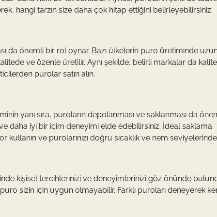
rek, hangi tarzın size daha çok hitap ettiğini belirleyebilirsiniz.
ı da önemli bir rol oynar. Bazı ülkelerin puro üretiminde uzun
itede ve özenle üretilir. Aynı şekilde, belirli markalar da kalite
icilerden purolar satın alın.
minin yanı sıra, puroların depolanması ve saklanması da öneml
ve daha iyi bir içim deneyimi elde edebilirsiniz. İdeal saklama
 kullanın ve purolarınızı doğru sıcaklık ve nem seviyelerinde
inde kişisel tercihlerinizi ve deneyimlerinizi göz önünde bulun
r puro sizin için uygun olmayabilir. Farklı puroları deneyerek ke