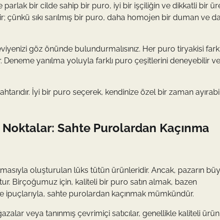
parlak bir cilde sahip bir puro, iyi bir işçiliğin ve dikkatli bir ü
idir; çünkü sıkı sarılmış bir puro, daha homojen bir duman ve d
viyenizi göz önünde bulundurmalısınız. Her puro tiryakisi farkl
. Deneme yanılma yoluyla farklı puro çeşitlerini deneyebilir v
htarıdır. İyi bir puro seçerek, kendinize özel bir zaman ayırabil
üf Noktalar: Sahte Purolardan Kaçınma
rılmasıyla oluşturulan lüks tütün ürünleridir. Ancak, pazarın b
r. Birçoğumuz için, kaliteli bir puro satın almak, bazen
gi ve ipuçlarıyla, sahte purolardan kaçınmak mümkündür.
ğazalar veya tanınmış çevrimiçi satıcılar, genellikle kaliteli ürün