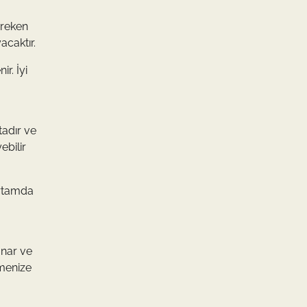
ereken
acaktır.
r. İyi
tadır ve
ebilir
ortamda
a
unar ve
çmenize