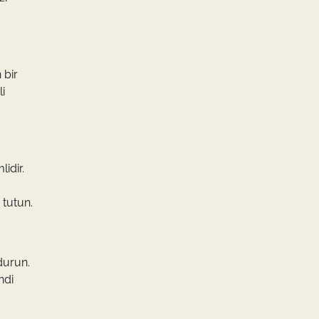
 bir
li
idir.
 tutun.
durun.
ndi