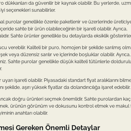
o dükkanları da güvenilir bir kaynak olabilir. Bu yerlerde, uz
yi seçenekleri sunabilirler.
al purolar genellikle özenle paketlenir ve üzerlerinde üreticiye
eride sahte bir ürün olabileceğinin bir işareti olabilir. Ayrıca,
dır. Sahte ürünler genellikle bu detaylarda eksiklik gösterirler
verebilir. Kaliteli bir puro, homojen bir şekilde sarılmış olma
ek veya düzensiz sarılır ve içlerinde boşluklar olabilir. Ayrıca,
niz. Sahte purolar genellikle düşük kaliteli tütünlerle doldurul
r.
arı işareti olabilir. Piyasadaki standart fiyat aralıklarını bilm
 şekilde, aşırı yüksek fiyatlar da dolandırıcılığa işaret edebilir.
 ancak doğru ürünleri seçmek önemlidir. Sahte purolardan ka
celemek, ürünün görünüm ve dokusunu kontrol etmek ve makul fi
iminin anahtarı olabilir.
memesi Gereken Önemli Detaylar