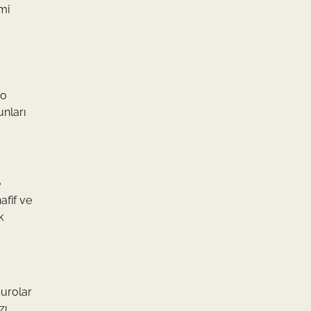
imi
ro
unları
e
afif ve
k
purolar
zı