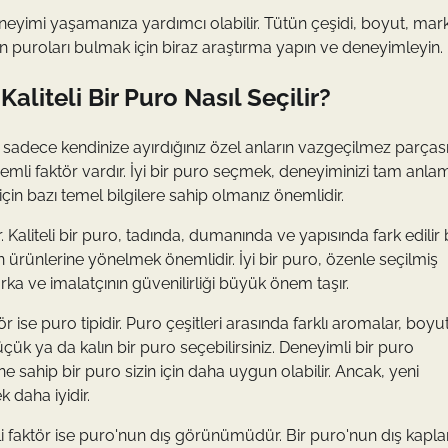
eneyimi yaşamanıza yardımcı olabilir. Tütün çeşidi, boyut, mar
un puroları bulmak için biraz araştırma yapın ve deneyimleyin.
liteli Bir Puro Nasıl Seçilir?
a sadece kendinize ayırdığınız özel anların vazgeçilmez parçasıd
mli faktör vardır. İyi bir puro seçmek, deneyiminizi tam anlam
n bazı temel bilgilere sahip olmanız önemlidir.
. Kaliteli bir puro, tadında, dumanında ve yapısında fark edilir 
n ürünlerine yönelmek önemlidir. İyi bir puro, özenle seçilmiş
rka ve imalatçının güvenilirliği büyük önem taşır.
ise puro tipidir. Puro çeşitleri arasında farklı aromalar, boyu
küçük ya da kalın bir puro seçebilirsiniz. Deneyimli bir puro
e sahip bir puro sizin için daha uygun olabilir. Ancak, yeni
 daha iyidir.
 faktör ise puro'nun dış görünümüdür. Bir puro'nun dış kapla