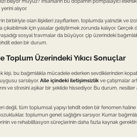
izi biliyor muyuz? İnsanların bu dopamin pompalayıcı etkinlik
erini alıyor.
in birbiriyle olan ilişkileri zayıflarken, toplumda yalnızlık ve iz
başa çıkabilmek için yasalar geliştirmek zorunda kalıyor. Gerçek
yaşadığı sosyal travmalar da büyüyor. çip üzerindeki bağımlılı
ehdit eden bir durum.
 ve Toplum Üzerindeki Yıkıcı Sonuçlar
irçok kişi, bu bağımlılıkla mücadele ederken sevdiklerinden kopab
uygusu sarsılıyor.
Aile içindeki iletişimsizlik
ve çatışmalar art
ı ve stresini aşikar bir şekilde hissediyor. Bu durum, nesiller 
eri değil, tüm toplumsal yapıyı tehdit eden bir fenomen haline 
l bozukluklar, toplumun genel sağlığını sarsıyor. Kumar bağımlılı
rinin ve rehabilitasyon süreçlerinin daha fazla kaynak gerekti