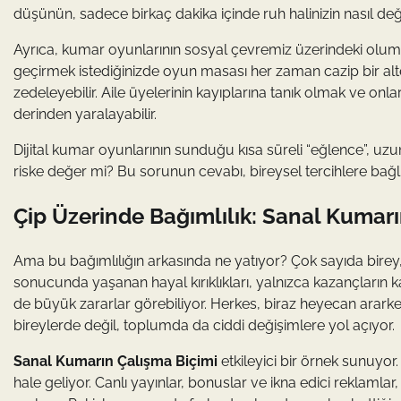
düşünün, sadece birkaç dakika içinde ruh halinizin nasıl değ
Ayrıca, kumar oyunlarının sosyal çevremiz üzerindeki olumsu
geçirmek istediğinizde oyun masası her zaman cazip bir alter
zedeleyebilir. Aile üyelerinin kayıplarına tanık olmak ve onla
derinden yaralayabilir.
Dijital kumar oyunlarının sunduğu kısa süreli “eğlence”, u
riske değer mi? Bu sorunun cevabı, bireysel tercihlere bağlı 
Çip Üzerinde Bağımlılık: Sanal Kumarı
Ama bu bağımlılığın arkasında ne yatıyor? Çok sayıda birey, 
sonucunda yaşanan hayal kırıklıkları, yalnızca kazançların ka
de büyük zararlar görebiliyor. Herkes, biraz heyecan ararken
bireylerde değil, toplumda da ciddi değişimlere yol açıyor.
Sanal Kumarın Çalışma Biçimi
etkileyici bir örnek sunuyor.
hale geliyor. Canlı yayınlar, bonuslar ve ikna edici reklamla