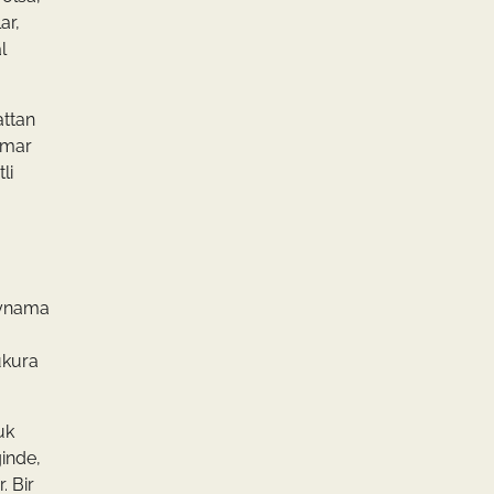
ar,
l
attan
kumar
li
 oynama
ukura
uk
ğinde,
. Bir