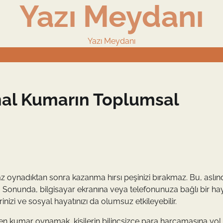
Yazı Meydanı
Yazı Meydanı
nal Kumarın Toplumsal
raz oynadıktan sonra kazanma hırsı peşinizi bırakmaz. Bu, aslınd
. Sonunda, bilgisayar ekranına veya telefonunuza bağlı bir hay
rinizi ve sosyal hayatınızı da olumsuz etkileyebilir.
nden kumar oynamak, kişilerin bilinçsizce para harcamasına yol