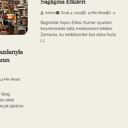
Sağlığına Etkileri
Admin
Ocak 4, 2025
9 Min Read
0
Bağımlılık Yapıcı Etkisi: Kumar oyunları,
beynimizdeki ödül merkezlerini tetikler.
Zamanla, bu tetikleyiciler bizi daha fazla
[…]
zılarıyla
anın
14 Min Read
e blog
ın etkili
Birçok işletme