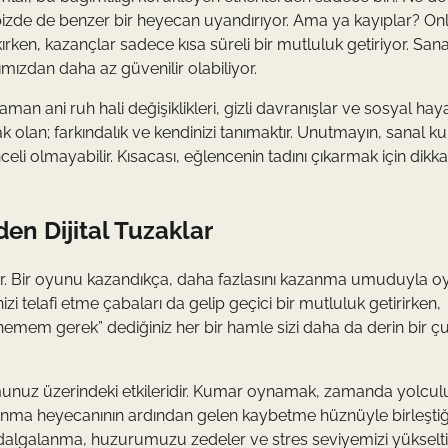
bizde de benzer bir heyecan uyandırıyor. Ama ya kayıplar? Onl
akırken, kazançlar sadece kısa süreli bir mutluluk getiriyor. Sana
zdan daha az güvenilir olabiliyor.
man ani ruh hali değişiklikleri, gizli davranışlar ve sosyal hay
k olan; farkındalık ve kendinizi tanımaktır. Unutmayın, sanal 
i olmayabilir. Kısacası, eğlencenin tadını çıkarmak için dikkat
en Dijital Tuzaklar
hiptir. Bir oyunu kazandıkça, daha fazlasını kazanma umuduyla
izi telafi etme çabaları da gelip geçici bir mutluluk getirirken,
nemem gerek” dediğiniz her bir hamle sizi daha da derin bir ç
nuz üzerindeki etkileridir. Kumar oynamak, zamanda yolcul
kazanma heyecanının ardından gelen kaybetme hüznüyle birleşti
li dalgalanma, huzurumuzu zedeler ve stres seviyemizi yükseltir