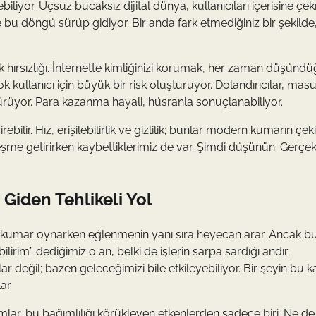
biliyor. Uçsuz bucaksız dijital dünya, kullanıcıları içerisine ç
e bu döngü sürüp gidiyor. Bir anda fark etmediğiniz bir şekilde
lik hırsızlığı. İnternette kimliğinizi korumak, her zaman düşün
ok kullanıcı için büyük bir risk oluşturuyor. Dolandırıcılar, ma
ürüyor. Para kazanma hayali, hüsranla sonuçlanabiliyor.
bilir. Hız, erişilebilirlik ve gizlilik; bunlar modern kumarın çekic
leşme getirirken kaybettiklerimiz de var. Şimdi düşünün: Gerçe
Giden Tehlikeli Yol
al kumar oynarken eğlenmenin yanı sıra heyecan arar. Ancak b
irim” dediğimiz o an, belki de işlerin sarpa sardığı andır.
eğil; bazen geleceğimizi bile etkileyebiliyor. Bir şeyin bu k
ar.
lar, bu bağımlılığı körükleyen etkenlerden sadece biri. Ne de