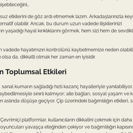
işebileceğini…
z etkilerini de göz ardı etmemek lazım. Arkadaşlarınızla keyif
natif olabilir. Ancak, bu durum uzun vadede ilişkilerinizi
rın yaşadığı hayal kırıklıklarını görmek, hem sizi hem de sevdikle
zun vadede hayatımızın kontrolünü kaybetmemize neden olabilir.
olsa da, dikkatli olmak her zaman en iyisidir.
n Toplumsal Etkileri
sanal kumarın sağladığı hızlı kazanç hayalleriyle yanılabiliyo
ybedilmesiyle sınırlı kalmıyor; aile bağları, sosyal yaşam ve k
 aslında düşüşe geçiyor. Çip üzerindeki bağımlılığın etkileri,
 Çevrimiçi platformlar, kullanıcıların dikkatini çekmek için daha
r, oyuncuları yavaşça eteğinden çekiyor ve bağımlılığın kapısını