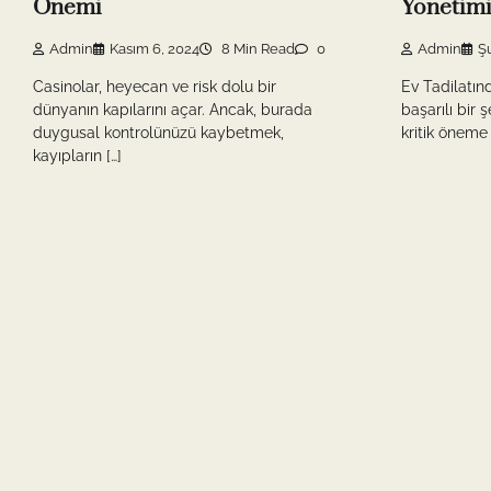
Önemi
Yonetim
Admin
Kasım 6, 2024
8 Min Read
0
Admin
Ş
Casinolar, heyecan ve risk dolu bir
Ev Tadilatın
dünyanın kapılarını açar. Ancak, burada
başarılı bir
duygusal kontrolünüzü kaybetmek,
kritik öneme 
kayıpların […]