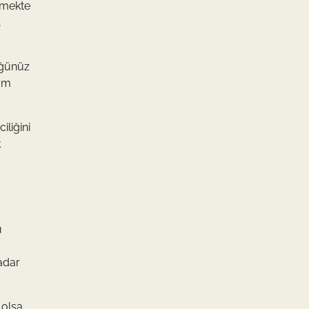
ekmekte
,
düğünüz
sum
iliğini
k
u
adar
 olsa,