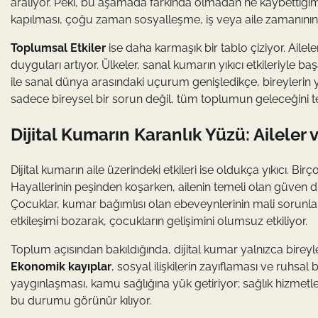
aralıyor. Peki, bu aşamada farkında olmadan ne kaybettiğim
kapılması, çoğu zaman sosyalleşme, iş veya aile zamanının y
Toplumsal Etkiler
ise daha karmaşık bir tablo çiziyor. Aileler
duyguları artıyor. Ülkeler, sanal kumarın yıkıcı etkileriyle 
ile sanal dünya arasındaki uçurum genişledikçe, bireylerin 
sadece bireysel bir sorun değil, tüm toplumun geleceğini t
Dijital Kumarın Karanlık Yüzü: Aileler
Dijital kumarın aile üzerindeki etkileri ise oldukça yıkıcı. B
Hayallerinin peşinden koşarken, ailenin temeli olan güven d
Çocuklar, kumar bağımlısı olan ebeveynlerinin mali sorunların
etkileşimi bozarak, çocukların gelişimini olumsuz etkiliyor.
Toplum açısından bakıldığında, dijital kumar yalnızca bireyl
Ekonomik kayıplar
, sosyal ilişkilerin zayıflaması ve ruhsa
yaygınlaşması, kamu sağlığına yük getiriyor; sağlık hizmetle
bu durumu görünür kılıyor.