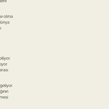
lere
ole olma
 dünya
k
iliyor.
ıyor.
arası
geliyor.
ğının
rmesi