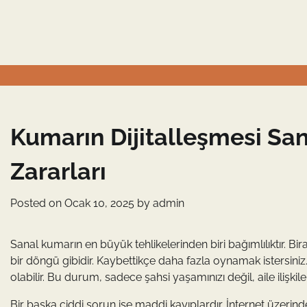
Skip
to
content
Kumarın Dijitalleşmesi Sa
Zararları
Posted on
Ocak 10, 2025
by
admin
Sanal kumarın en büyük tehlikelerinden biri bağımlılıktır. Bi
bir döngü gibidir. Kaybettikçe daha fazla oynamak istersiniz
olabilir. Bu durum, sadece şahsi yaşamınızı değil, aile ilişkile
Bir başka ciddi sorun ise maddi kayıplardır. İnternet üzeri