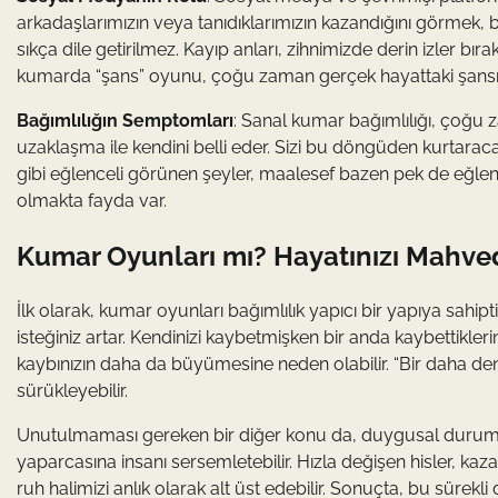
arkadaşlarımızın veya tanıdıklarımızın kazandığını görmek, 
sıkça dile getirilmez. Kayıp anları, zihnimizde derin izler bır
kumarda “şans” oyunu, çoğu zaman gerçek hayattaki şansımı
Bağımlılığın Semptomları
: Sanal kumar bağımlılığı, çoğu za
uzaklaşma ile kendini belli eder. Sizi bu döngüden kurtaraca
gibi eğlenceli görünen şeyler, maalesef bazen pek de eğlencel
olmakta fayda var.
Kumar Oyunları mı? Hayatınızı Mahved
İlk olarak, kumar oyunları bağımlılık yapıcı bir yapıya sa
isteğiniz artar. Kendinizi kaybetmişken bir anda kaybettiklerin
kaybınızın daha da büyümesine neden olabilir. “Bir daha de
sürükleyebilir.
Unutulmaması gereken bir diğer konu da, duygusal durumu
yaparcasına insanı sersemletebilir. Hızla değişen hisler, 
ruh halimizi anlık olarak alt üst edebilir. Sonuçta, bu sürek