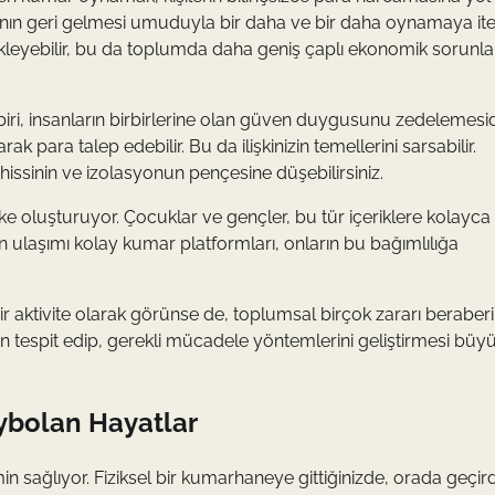
paranın geri gelmesi umuduyla bir daha ve bir daha oynamaya iteb
ürükleyebilir, bu da toplumda daha geniş çaplı ekonomik sorunla
ri, insanların birbirlerine olan güven duygusunu zedelemesidi
ak para talep edebilir. Bu da ilişkinizin temellerini sarsabilir.
k hissinin ve izolasyonun pençesine düşebilirsiniz.
ke oluşturuyor. Çocuklar ve gençler, bu tür içeriklere kolayca
 ulaşımı kolay kumar platformları, onların bu bağımlılığa
 bir aktivite olarak görünse de, toplumsal birçok zararı beraber
den tespit edip, gerekli mücadele yöntemlerini geliştirmesi büy
ybolan Hayatlar
n sağlıyor. Fiziksel bir kumarhaneye gittiğinizde, orada geçird