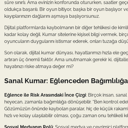
süre sınırlı. Ama evinizin konforunda otururken, saatler geçe
oldukça başarılı. Bir oyun bitiyor, başka bir oyun başlıyor v
kayıplarınızın dağlarını aşmaya başlıyorsunuz.
Dijital platformlarda kaybolmanın bir diğer tehlikesi de kim
kadar kolay değil. Kumar sitelerine kişisel bilgi vermek, birç
oyuncuların duygularını istismar ederek, onları tuzağa düş
Son olarak, dijital kumar dünyası, hayatlarımızı hızla ele geçire
artıran üç önemli faktör. Ama unutmamak gerekir ki, dijital
hayatınızı riske atmaya değer mi?
Sanal Kumar: Eğlenceden Bağımlılığa 
Eğlence ile Risk Arasındaki İnce Çizgi
: Birçok insan, san
heyecan, zamanla bağımlılığa dönüşebilir. “Ben kontrol edebil
Gözümüzün önünde kaybolan paralar, hiç de küçük rakamlar d
hızlı ve kolay ulaşılabilir olması, çoğu zaman onu tehlikeli kıl
Sosyal Medyanın Rolü
: Sosyal medya ve çevrimiçi platform