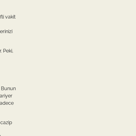
li vakit
rinizi
 Peki,
r. Bunun
ariyer
 sadece
 cazip