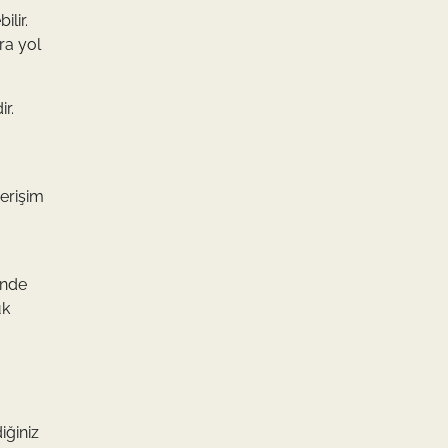
ilir.
ra yol
r.
 erişim
inde
ük
iğiniz