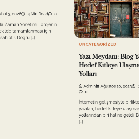
i
ubat 3, 2026
4 Min Read
0
da Zaman Yönetimi , projenin
 şekilde tamamlanması için
sahiptir. Doğru […]
UNCATEGORIZED
Yazı Meydanı: Blog Ya
Hedef Kitleye Ulaşm
Yolları
Admin
Ağustos 10, 2023
0
İnternetin gelişmesiyle birlikt
yazıları, hedef kitleye ulaşman
yollarından biri haline geldi. 
[…]