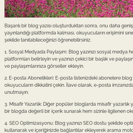
Başarılı bir blog yazısı oluşturduktan sonra, onu daha geniş
yayınlandığı platformda kalması, okuyucuların erişimini sınırlay
şekilde tanıtabileceğinizi öğrenebilirsiniz.
1. Sosyal Medyada Paylaşım: Blog yazınızı sosyal medya hesap
platformları belirleyin ve yazınızı çekici bir başlık ve payla
ve paylaşımlarınıza görseller ekleyin.
2. E-posta Abonelikleri: E-posta listenizdeki abonelere blog ya
okuyucuların dikkatini çekin. İlave olarak, e-posta imzanız
unutmayın.
3. Misafir Yazarlık: Diğer popüler bloglarda misafir yazarlık y
bir blogda değerli bir içerik sunarak hem sizinle ilgilenen ok
4. SEO Optimizasyonu: Blog yazınızı SEO dostu şekilde optimi
kullanarak ve içeriğinizde bağlantılar ekleyerek arama moto