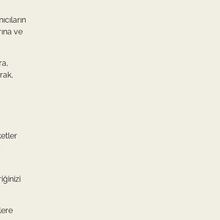
ıcıların
rına ve
ra,
rak,
ketler
r
iğinizi
lere