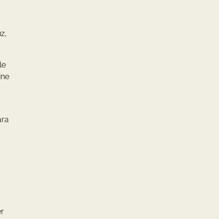
ız,
le
ine
ara
er