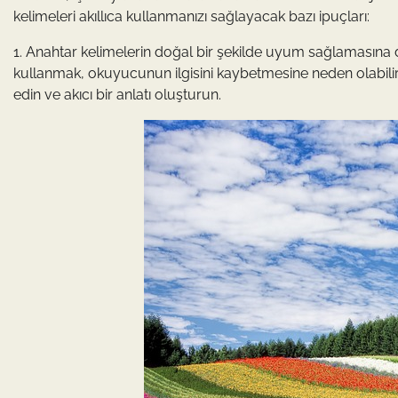
kelimeleri akıllıca kullanmanızı sağlayacak bazı ipuçları:
1. Anahtar kelimelerin doğal bir şekilde uyum sağlamasına di
kullanmak, okuyucunun ilgisini kaybetmesine neden olabilir
edin ve akıcı bir anlatı oluşturun.