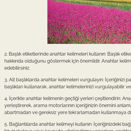
2. Başlık etiketlerinde anahtar kelimeleri kullanın: Başlık eti
hakkında olduğunu göstermek için önemlidir. Anahtar kelimeniz
edebilirsiniz.
3. Alt başlıklarda anahtar kelimeleri vurgulayın: İçeriğinizi p
başlıkları kullanarak, anahtar kelimelerinizi vurgulayabilir ve 
4. İçerikte anahtar kelimenin geçtiği yerleri çeşitlendirin: Anah
yerleştirerek, arama motorlarının içeriğinizin önemini anlama
abartmadan ve gereksiz yere tekrarlamadan kullanmaya dik
5. Bağlantılarda anahtar kelimeyi kullanın: İçeriğinizdeki bağ