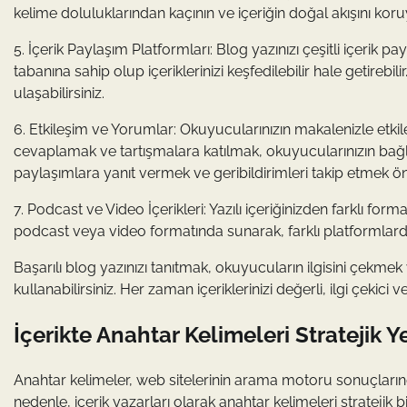
kelime doluluklarından kaçının ve içeriğin doğal akışını kor
5. İçerik Paylaşım Platformları: Blog yazınızı çeşitli içerik p
tabanına sahip olup içeriklerinizi keşfedilebilir hale getireb
ulaşabilirsiniz.
6. Etkileşim ve Yorumlar: Okuyucularınızın makalenizle etki
cevaplamak ve tartışmalara katılmak, okuyucularınızın bağlıl
paylaşımlara yanıt vermek ve geribildirimleri takip etmek ön
7. Podcast ve Video İçerikleri: Yazılı içeriğinizden farklı for
podcast veya video formatında sunarak, farklı platformlarda pa
Başarılı blog yazınızı tanıtmak, okuyucuların ilgisini çekmek 
kullanabilirsiniz. Her zaman içeriklerinizi değerli, ilgi çekici
İçerikte Anahtar Kelimeleri Stratejik Ye
Anahtar kelimeler, web sitelerinin arama motoru sonuçların
nedenle, içerik yazarları olarak anahtar kelimeleri stratejik 