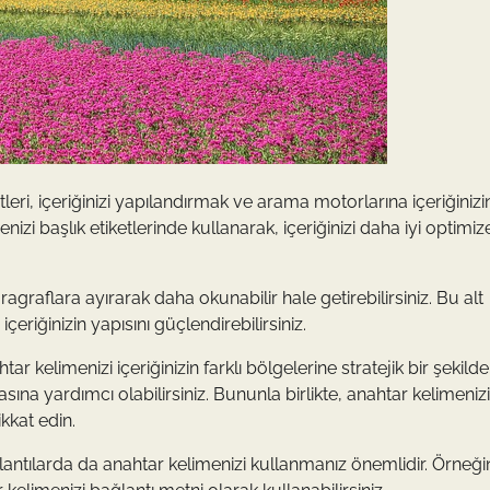
ketleri, içeriğinizi yapılandırmak ve arama motorlarına içeriğinizi
i başlık etiketlerinde kullanarak, içeriğinizi daha iyi optimiz
aragraflara ayırarak daha okunabilir hale getirebilirsiniz. Bu alt
içeriğinizin yapısını güçlendirebilirsiniz.
tar kelimenizi içeriğinizin farklı bölgelerine stratejik bir şekilde
sına yardımcı olabilirsiniz. Bununla birlikte, anahtar kelimenizi
kat edin.
lantılarda da anahtar kelimenizi kullanmanız önemlidir. Örneğin, 